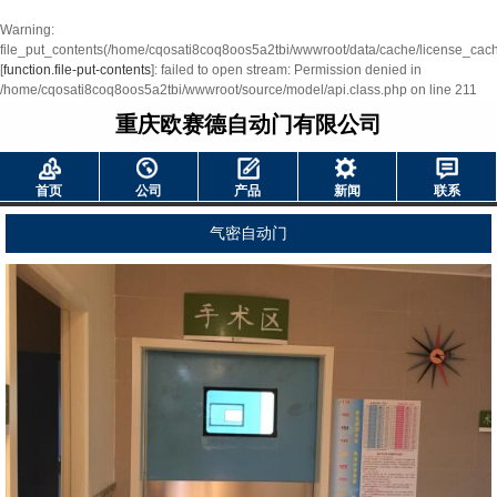
Warning
:
file_put_contents(/home/cqosati8coq8oos5a2tbi/wwwroot/data/cache/license_cac
[
function.file-put-contents
]: failed to open stream: Permission denied in
/home/cqosati8coq8oos5a2tbi/wwwroot/source/model/api.class.php
on line
211
重庆欧赛德自动门有限公司
首页
公司
产品
新闻
联系
气密自动门