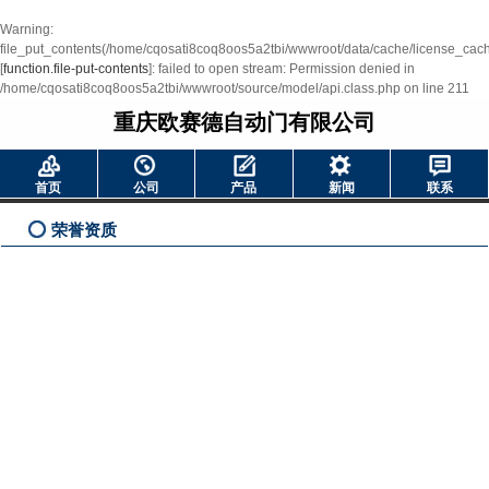
Warning
:
file_put_contents(/home/cqosati8coq8oos5a2tbi/wwwroot/data/cache/license_cac
[
function.file-put-contents
]: failed to open stream: Permission denied in
/home/cqosati8coq8oos5a2tbi/wwwroot/source/model/api.class.php
on line
211
重庆欧赛德自动门有限公司
首页
公司
产品
新闻
联系
荣誉资质