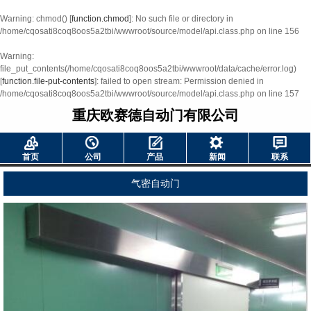
Warning
: chmod() [
function.chmod
]: No such file or directory in
/home/cqosati8coq8oos5a2tbi/wwwroot/source/model/api.class.php
on line
156
Warning
:
file_put_contents(/home/cqosati8coq8oos5a2tbi/wwwroot/data/cache/error.log)
[
function.file-put-contents
]: failed to open stream: Permission denied in
/home/cqosati8coq8oos5a2tbi/wwwroot/source/model/api.class.php
on line
157
重庆欧赛德自动门有限公司
首页
公司
产品
新闻
联系
气密自动门